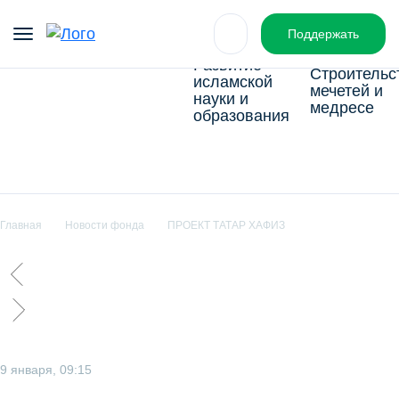
О фонде
Пресс-центр
Партн
Поддержать
Развитие
Строительс
исламской
мечетей и
науки и
медресе
образования
Главная
Новости фонда
ПРОЕКТ ТАТАР ХАФИЗ
9 января, 09:15