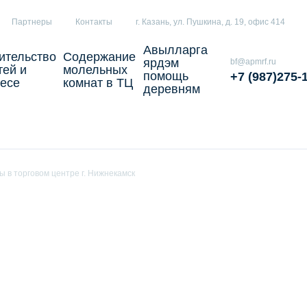
Партнеры
Контакты
г. Казань, ул. Пушкина, д. 19, офис 414
Авылларга
ительство
Содержание
ярдэм
bf@apmrf.ru
тей и
молельных
помощь
+7 (987)275-
есе
комнат в ТЦ
деревням
 в торговом центре г. Нижнекамск