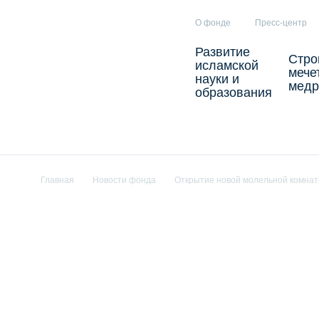
О фонде
Пресс-центр
Развитие
Стро
исламской
мече
науки и
медр
образования
Главная
Новости фонда
Открытие новой молельной комнаты